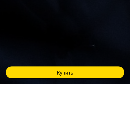
Купить
История про человека, который узнал, что он
урод.
Скромный инженер Летте внезапно узнает о
своем уродстве. Как быстро это знание
приведет его к потере себя? Может ли